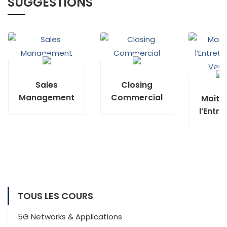
SUGGESTIONS
Sales
Closing
Management
Commercial
Maitri
l’Entre
de Ve
TOUS LES COURS
5G Networks & Applications