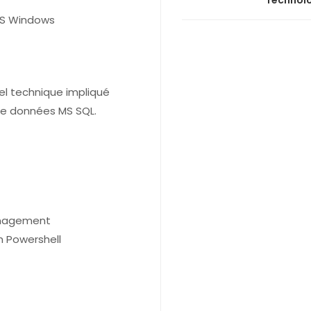
Technol
MS Windows
el technique impliqué
 de données MS SQL.
Management
 Powershell