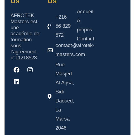
Us
Us
Accueil
AFROTEK
+216
À
Masters est
56 829
une
propos
académie de
572
Contact
formation
contact@afrotek-
sous
l’agréement
masters.com
n°11218523
Rue
Masjed
Al Aqsa,
Sidi
Daoued,
La
Marsa
2046