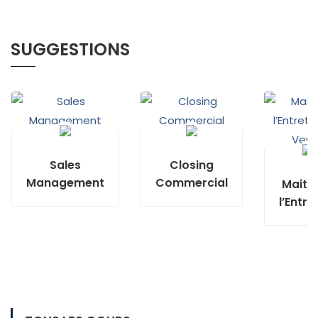
SUGGESTIONS
Sales
Closing
Management
Commercial
Maitri
l’Entre
de Ve