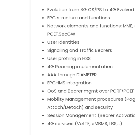
Evolution from 3G CS/PS to 4G Evolved
EPC structure and functions
Network elements and functions: MME,
PCEF,SecGW
User Identities
Signalling and Traffic Bearers
User profiling in HSS
4G Roaming implementation
AAA through DIAMETER
EPC-IMS integration
QoS and Bearer mgmt over PCRF/PCEF
Mobility Management procedures (Pagi
Attach/Detach) and security
Session Management (Bearer Activati
4G services (VoLTE, eMBMS, LBS,…)