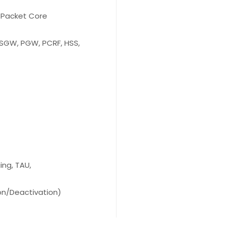
 Packet Core
 SGW, PGW, PCRF, HSS,
ng, TAU,
on/Deactivation)