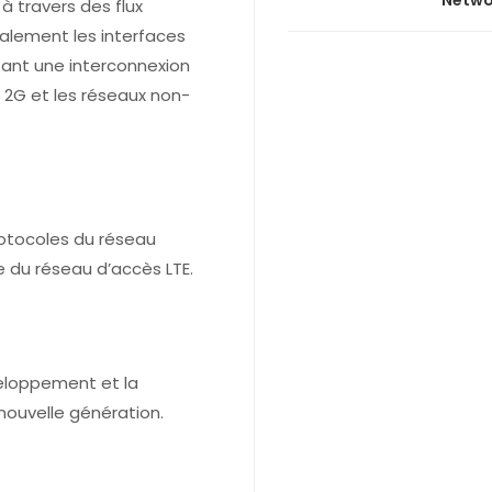
Netwo
 à travers des flux
galement les interfaces
tant une interconnexion
 2G et les réseaux non-
rotocoles du réseau
 du réseau d’accès LTE.
eloppement et la
nouvelle génération.