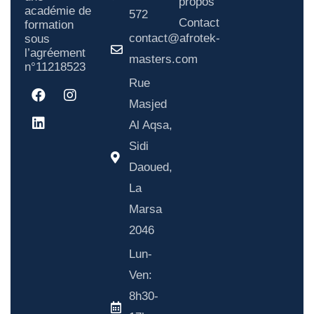
propos
académie de
572
Contact
formation
contact@afrotek-
sous
l’agréement
masters.com
n°11218523
Rue
Masjed
Al Aqsa,
Sidi
Daoued,
La
Marsa
2046
Lun-
Ven:
8h30-