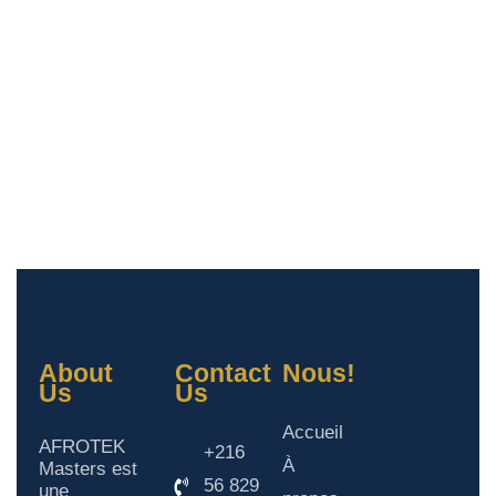
About
Contact
Nous!
Us
Us
Accueil
AFROTEK
+216
À
Masters est
56 829
une