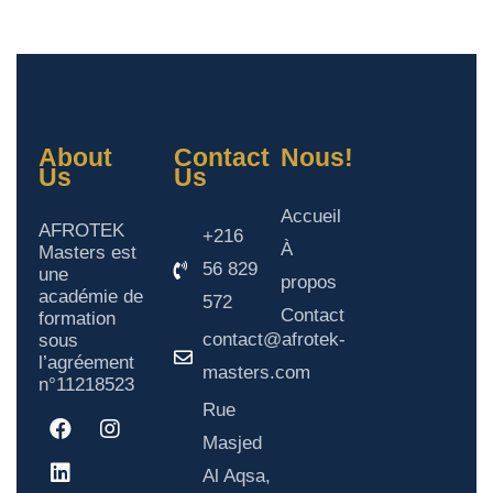
About
Contact
Nous!
Us
Us
Accueil
AFROTEK
+216
À
Masters est
56 829
une
propos
académie de
572
Contact
formation
contact@afrotek-
sous
l’agréement
masters.com
n°11218523
Rue
Masjed
Al Aqsa,